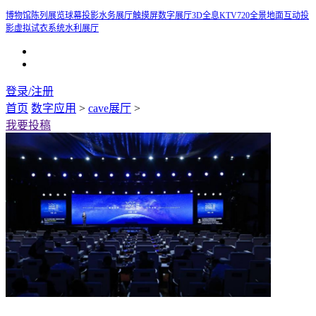
博物馆陈列展览
球幕投影
水务展厅
触摸屏
数字展厅
3D全息KTV
720全景
地面互动投
影
虚拟试衣系统
水利展厅
登录/注册
首页
数字应用
>
cave展厅
>
我要投稿