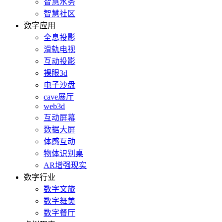
智慧水务
智慧社区
数字应用
全息投影
滑轨电视
互动投影
裸眼3d
电子沙盘
cave展厅
web3d
互动屏幕
数据大屏
体感互动
物体识别桌
AR增强现实
数字行业
数字文旅
数字舞美
数字餐厅