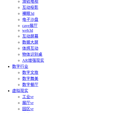
滑轨电视
互动投影
裸眼3d
电子沙盘
cave展厅
web3d
互动屏幕
数据大屏
体感互动
物体识别桌
AR增强现实
数字行业
数字文旅
数字舞美
数字餐厅
虚拟现实
工业vr
展厅vr
园区vr