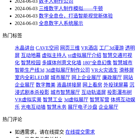
2024-06-03
数字人制作公司
2024-06-03
三维数字人制作模拟——牛顿
2024-06-03
数字全息仓，打造智能视觉新体验
2024-06-03
全息数字人系统展示
热门标签
水晶讲台
CAVE空间
网页三维
VR酒店
工厂3d漫游
透明
屏
互动地幕
虚拟主持人
vr虚拟展厅介绍
智慧交通可视
化
智慧校园
多媒体创意文化墙
180°全息幻像
智慧城市
智能生产线3d
3d虚拟展厅制作公司
VR火灾逃生
滑移屏
室内全彩LED屏
城市展厅
网上企业展厅
廉政展厅
网站
企业展厅
数字舞美
液晶拼接屏
网上看房
外投球屏幕
沉
浸式剧本杀投影
城市智慧展厅
互动轨道屏
投影瀑布树
VR虚拟实景
智慧工业
3d虚拟展厅
智慧军营
体感互动娱
乐
光电互动墙
智慧水务
展厅电子沙盘
企业展厅
热门评论
如遇需求，请在线提交
在线提交需求