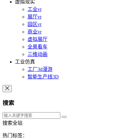
虚拟现实
工业vr
展厅vr
园区vr
商业vr
虚拟展厅
全景看车
三维动画
工业仿真
工厂3d漫游
智能生产线3D
搜索
搜索全站
热门标签：