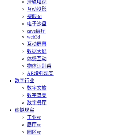
滑轨电视
互动投影
裸眼3d
电子沙盘
cave展厅
web3d
互动屏幕
数据大屏
体感互动
物体识别桌
AR增强现实
数字行业
数字文旅
数字舞美
数字餐厅
虚拟现实
工业vr
展厅vr
园区vr