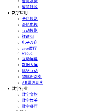
智慧水务
智慧社区
数字应用
全息投影
滑轨电视
互动投影
裸眼3d
电子沙盘
cave展厅
web3d
互动屏幕
数据大屏
体感互动
物体识别桌
AR增强现实
数字行业
数字文旅
数字舞美
数字餐厅