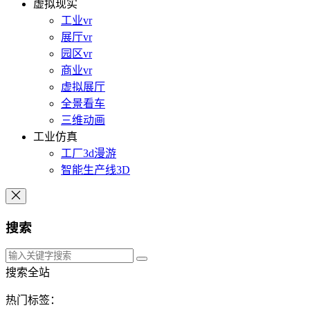
虚拟现实
工业vr
展厅vr
园区vr
商业vr
虚拟展厅
全景看车
三维动画
工业仿真
工厂3d漫游
智能生产线3D
搜索
搜索全站
热门标签：