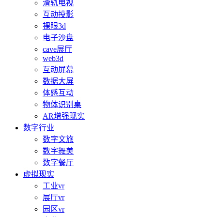
滑轨电视
互动投影
裸眼3d
电子沙盘
cave展厅
web3d
互动屏幕
数据大屏
体感互动
物体识别桌
AR增强现实
数字行业
数字文旅
数字舞美
数字餐厅
虚拟现实
工业vr
展厅vr
园区vr