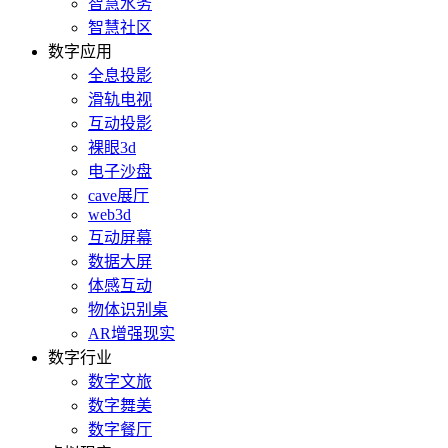
智慧水务
智慧社区
数字应用
全息投影
滑轨电视
互动投影
裸眼3d
电子沙盘
cave展厅
web3d
互动屏幕
数据大屏
体感互动
物体识别桌
AR增强现实
数字行业
数字文旅
数字舞美
数字餐厅