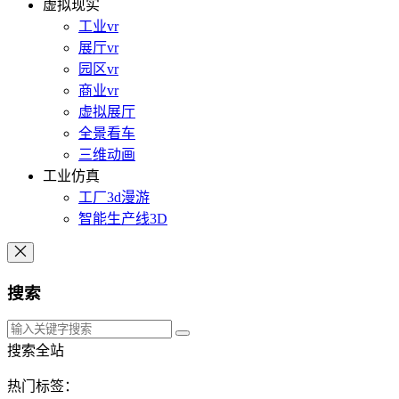
虚拟现实
工业vr
展厅vr
园区vr
商业vr
虚拟展厅
全景看车
三维动画
工业仿真
工厂3d漫游
智能生产线3D
搜索
搜索全站
热门标签：