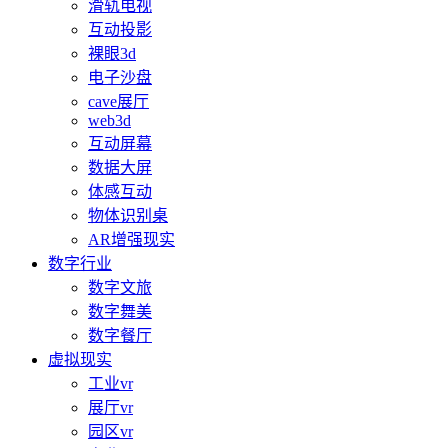
滑轨电视
互动投影
裸眼3d
电子沙盘
cave展厅
web3d
互动屏幕
数据大屏
体感互动
物体识别桌
AR增强现实
数字行业
数字文旅
数字舞美
数字餐厅
虚拟现实
工业vr
展厅vr
园区vr