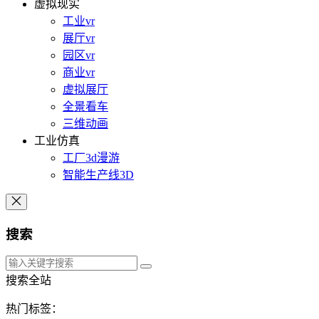
虚拟现实
工业vr
展厅vr
园区vr
商业vr
虚拟展厅
全景看车
三维动画
工业仿真
工厂3d漫游
智能生产线3D
搜索
搜索全站
热门标签：