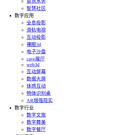
智慧水务
智慧社区
数字应用
全息投影
滑轨电视
互动投影
裸眼3d
电子沙盘
cave展厅
web3d
互动屏幕
数据大屏
体感互动
物体识别桌
AR增强现实
数字行业
数字文旅
数字舞美
数字餐厅