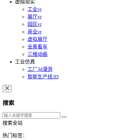
虚拟现实
工业vr
展厅vr
园区vr
商业vr
虚拟展厅
全景看车
三维动画
工业仿真
工厂3d漫游
智能生产线3D
搜索
搜索全站
热门标签：