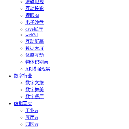
滑轨电视
互动投影
裸眼3d
电子沙盘
cave展厅
web3d
互动屏幕
数据大屏
体感互动
物体识别桌
AR增强现实
数字行业
数字文旅
数字舞美
数字餐厅
虚拟现实
工业vr
展厅vr
园区vr