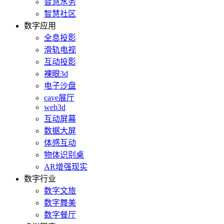
智慧水务
智慧社区
数字应用
全息投影
滑轨电视
互动投影
裸眼3d
电子沙盘
cave展厅
web3d
互动屏幕
数据大屏
体感互动
物体识别桌
AR增强现实
数字行业
数字文旅
数字舞美
数字餐厅