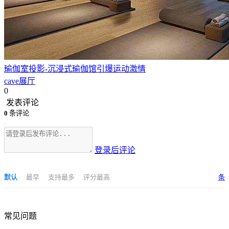
瑜伽室投影-沉浸式瑜伽馆引爆运动激情
cave展厅
0
发表评论
0
条评论
登录后评论
默认
最早
支持最多
评分最高
条
常见问题