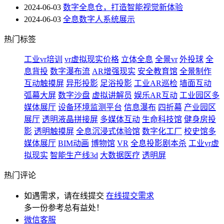
2024-06-03
数字全息仓，打造智能视觉新体验
2024-06-03
全息数字人系统展示
热门标签
工业vr培训
vr虚拟现实价格
立体全息
全景vr
外投球
全
息背投
数字瀑布流
AR增强现实
安全教育馆
全景制作
互动触摸屏
异形投影
足浴投影
工业AR巡检
墙面互动
弧幕大屏
数字沙盘
虚拟讲解员
娱乐AR互动
工业园区多
媒体展厅
设备环境监测平台
信息瀑布
四折幕
产业园区
展厅
透明液晶拼接屏
多媒体互动
生命科技馆
健身房投
影
透明触摸屏
全息沉浸式体验馆
数字化工厂
校史馆多
媒体展厅
BIM动画
博物馆
VR
全息投影剧本杀
工业vr虚
拟现实
智能生产线3d
大数据医疗
透明屏
热门评论
如遇需求，请在线提交
在线提交需求
多一份参考总有益处！
微信客服