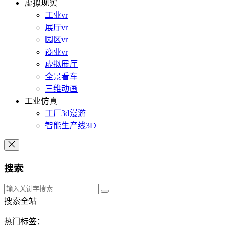
虚拟现实
工业vr
展厅vr
园区vr
商业vr
虚拟展厅
全景看车
三维动画
工业仿真
工厂3d漫游
智能生产线3D
搜索
搜索全站
热门标签：