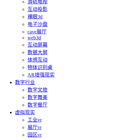
滑轨电视
互动投影
裸眼3d
电子沙盘
cave展厅
web3d
互动屏幕
数据大屏
体感互动
物体识别桌
AR增强现实
数字行业
数字文旅
数字舞美
数字餐厅
虚拟现实
工业vr
展厅vr
园区vr