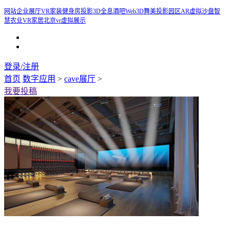
网站企业展厅
VR家装
健身房投影
3D全息酒吧
Web3D
舞美投影
园区AR虚拟沙盘
智
慧农业
VR家居
北京vr虚拟展示
登录/注册
首页
数字应用
>
cave展厅
>
我要投稿