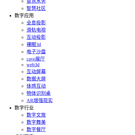
智慧水务
智慧社区
数字应用
全息投影
滑轨电视
互动投影
裸眼3d
电子沙盘
cave展厅
web3d
互动屏幕
数据大屏
体感互动
物体识别桌
AR增强现实
数字行业
数字文旅
数字舞美
数字餐厅