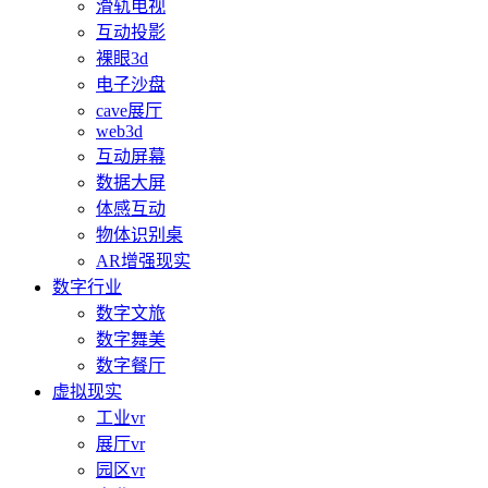
滑轨电视
互动投影
裸眼3d
电子沙盘
cave展厅
web3d
互动屏幕
数据大屏
体感互动
物体识别桌
AR增强现实
数字行业
数字文旅
数字舞美
数字餐厅
虚拟现实
工业vr
展厅vr
园区vr