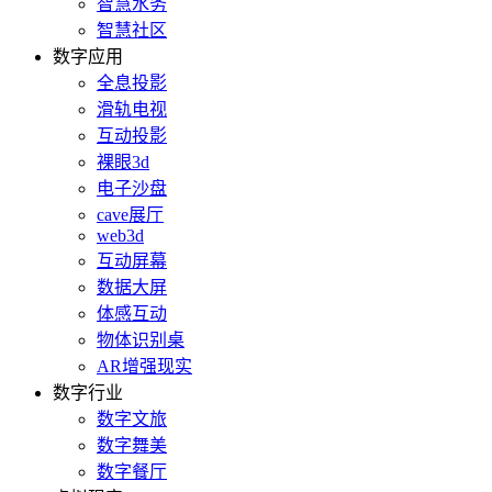
智慧水务
智慧社区
数字应用
全息投影
滑轨电视
互动投影
裸眼3d
电子沙盘
cave展厅
web3d
互动屏幕
数据大屏
体感互动
物体识别桌
AR增强现实
数字行业
数字文旅
数字舞美
数字餐厅