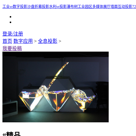
工业vr
数字投影沙盘
折幕投影
水利vr
投影瀑布树
工业园区多媒体展厅
墙面互动投影
7
登录/注册
首页
数字应用
>
全息投影
>
我要投稿
#
精品