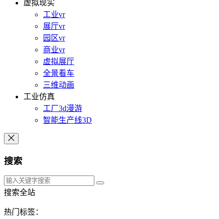
虚拟现实
工业vr
展厅vr
园区vr
商业vr
虚拟展厅
全景看车
三维动画
工业仿真
工厂3d漫游
智能生产线3D
搜索
搜索全站
热门标签：