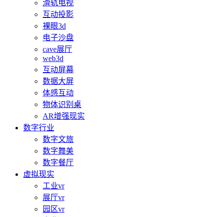
滑轨电视
互动投影
裸眼3d
电子沙盘
cave展厅
web3d
互动屏幕
数据大屏
体感互动
物体识别桌
AR增强现实
数字行业
数字文旅
数字舞美
数字餐厅
虚拟现实
工业vr
展厅vr
园区vr