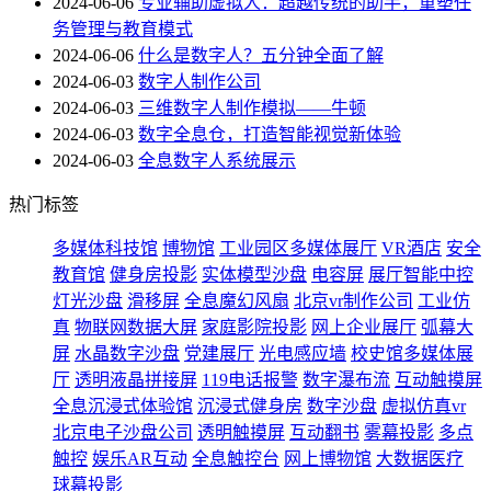
2024-06-06
专业辅助虚拟人：超越传统的助手，重塑任
务管理与教育模式
2024-06-06
什么是数字人？五分钟全面了解
2024-06-03
数字人制作公司
2024-06-03
三维数字人制作模拟——牛顿
2024-06-03
数字全息仓，打造智能视觉新体验
2024-06-03
全息数字人系统展示
热门标签
多媒体科技馆
博物馆
工业园区多媒体展厅
VR酒店
安全
教育馆
健身房投影
实体模型沙盘
电容屏
展厅智能中控
灯光沙盘
滑移屏
全息魔幻风扇
北京vr制作公司
工业仿
真
物联网数据大屏
家庭影院投影
网上企业展厅
弧幕大
屏
水晶数字沙盘
党建展厅
光电感应墙
校史馆多媒体展
厅
透明液晶拼接屏
119电话报警
数字瀑布流
互动触摸屏
全息沉浸式体验馆
沉浸式健身房
数字沙盘
虚拟仿真vr
北京电子沙盘公司
透明触摸屏
互动翻书
雾幕投影
多点
触控
娱乐AR互动
全息触控台
网上博物馆
大数据医疗
球幕投影