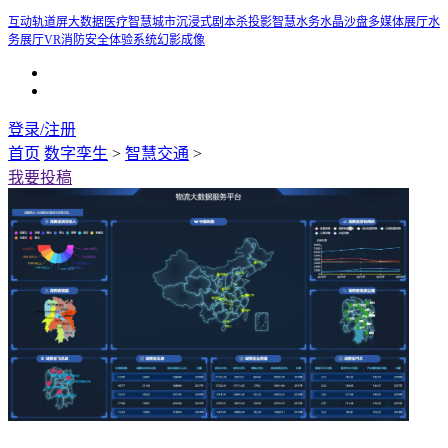
互动轨道屏
大数据医疗
智慧城市
沉浸式剧本杀投影
智慧水务
水晶沙盘
多媒体展厅
水
务展厅
VR消防安全体验系统
幻影成像
登录/注册
首页
数字孪生
>
智慧交通
>
我要投稿