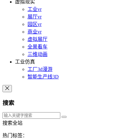
虚拟现实
工业vr
展厅vr
园区vr
商业vr
虚拟展厅
全景看车
三维动画
工业仿真
工厂3d漫游
智能生产线3D
搜索
搜索全站
热门标签：