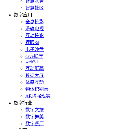
智慧水务
智慧社区
数字应用
全息投影
滑轨电视
互动投影
裸眼3d
电子沙盘
cave展厅
web3d
互动屏幕
数据大屏
体感互动
物体识别桌
AR增强现实
数字行业
数字文旅
数字舞美
数字餐厅