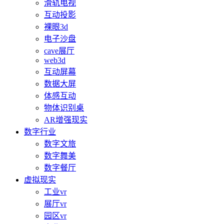
滑轨电视
互动投影
裸眼3d
电子沙盘
cave展厅
web3d
互动屏幕
数据大屏
体感互动
物体识别桌
AR增强现实
数字行业
数字文旅
数字舞美
数字餐厅
虚拟现实
工业vr
展厅vr
园区vr