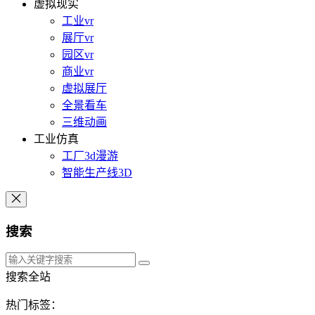
虚拟现实
工业vr
展厅vr
园区vr
商业vr
虚拟展厅
全景看车
三维动画
工业仿真
工厂3d漫游
智能生产线3D
搜索
搜索全站
热门标签：