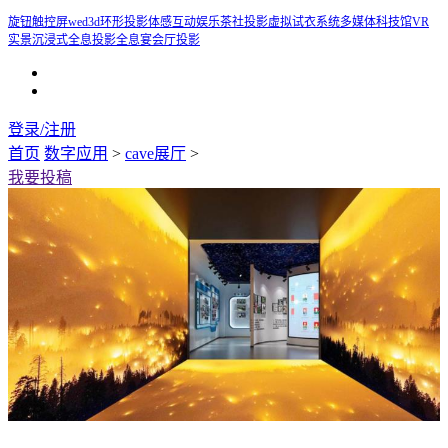
旋钮触控屏
wed3d
环形投影
体感互动娱乐
茶社投影
虚拟试衣系统
多媒体科技馆
VR
实景
沉浸式全息投影
全息宴会厅投影
登录/注册
首页
数字应用
>
cave展厅
>
我要投稿