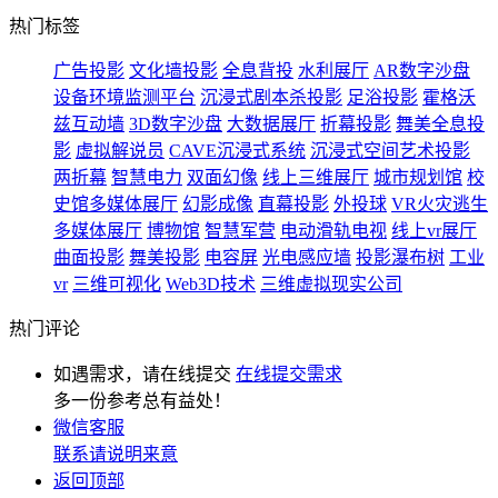
热门标签
广告投影
文化墙投影
全息背投
水利展厅
AR数字沙盘
设备环境监测平台
沉浸式剧本杀投影
足浴投影
霍格沃
兹互动墙
3D数字沙盘
大数据展厅
折幕投影
舞美全息投
影
虚拟解说员
CAVE沉浸式系统
沉浸式空间艺术投影
两折幕
智慧电力
双面幻像
线上三维展厅
城市规划馆
校
史馆多媒体展厅
幻影成像
直幕投影
外投球
VR火灾逃生
多媒体展厅
博物馆
智慧军营
电动滑轨电视
线上vr展厅
曲面投影
舞美投影
电容屏
光电感应墙
投影瀑布树
工业
vr
三维可视化
Web3D技术
三维虚拟现实公司
热门评论
如遇需求，请在线提交
在线提交需求
多一份参考总有益处！
微信客服
联系请说明来意
返回顶部