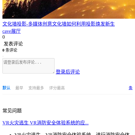
文化墙投影-多媒体创意文化墙如何利用投影焕发新生
cave展厅
0
发表评论
0
条评论
登录后评论
默认
最早
支持最多
评分最高
条
常见问题
VR火灾逃生 VR消防安全体验系统的应...
VR火灾逃生，VR消防安全体验系统，进行消防安全体