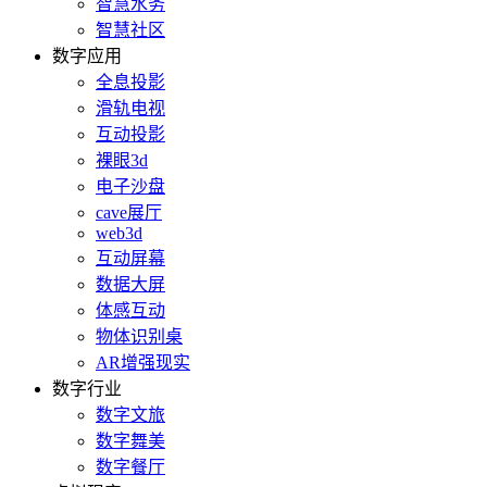
智慧水务
智慧社区
数字应用
全息投影
滑轨电视
互动投影
裸眼3d
电子沙盘
cave展厅
web3d
互动屏幕
数据大屏
体感互动
物体识别桌
AR增强现实
数字行业
数字文旅
数字舞美
数字餐厅