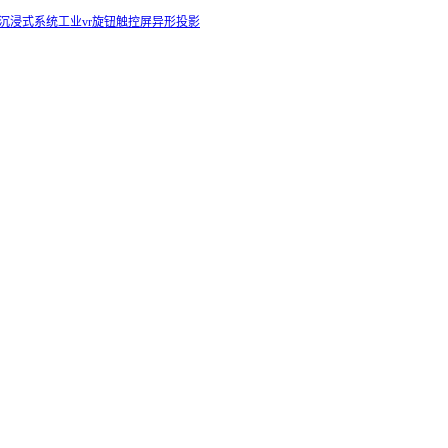
E沉浸式系统
工业vr
旋钮触控屏
异形投影