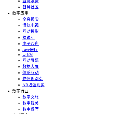
智慧水务
智慧社区
数字应用
全息投影
滑轨电视
互动投影
裸眼3d
电子沙盘
cave展厅
web3d
互动屏幕
数据大屏
体感互动
物体识别桌
AR增强现实
数字行业
数字文旅
数字舞美
数字餐厅