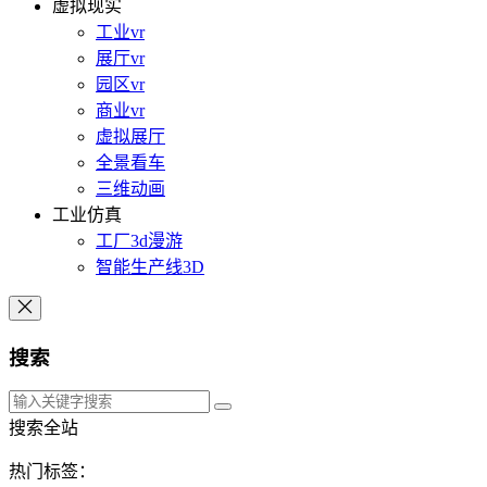
虚拟现实
工业vr
展厅vr
园区vr
商业vr
虚拟展厅
全景看车
三维动画
工业仿真
工厂3d漫游
智能生产线3D
搜索
搜索全站
热门标签：