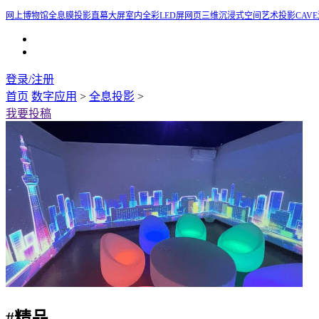
网上博物馆
全息膜投影
直幕大屏
室内全彩LED屏
网页三维
沉浸式空间艺术投影
CAV
登录/注册
首页
数字应用
>
全息投影
>
我要投稿
#
精品