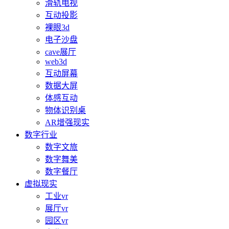
滑轨电视
互动投影
裸眼3d
电子沙盘
cave展厅
web3d
互动屏幕
数据大屏
体感互动
物体识别桌
AR增强现实
数字行业
数字文旅
数字舞美
数字餐厅
虚拟现实
工业vr
展厅vr
园区vr