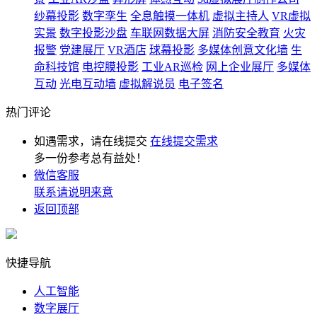
纱幕投影
数字孪生
全息触摸一体机
虚拟主持人
VR虚拟
实景
数字投影沙盘
车联网数据大屏
消防安全教育
火灾
报警
党建展厅
VR酒店
球幕投影
多媒体创意文化墙
生
命科技馆
电控膜投影
工业AR巡检
网上企业展厅
多媒体
互动
光电互动墙
虚拟解说员
电子签名
热门评论
如遇需求，请在线提交
在线提交需求
多一份参考总有益处！
微信客服
联系请说明来意
返回顶部
快捷导航
人工智能
数字展厅