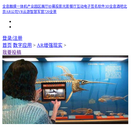
全息触摸一体机
产业园区展厅
纱幕投影
光影餐厅
互动电子签名软件
3D全息酒吧
北
京AR公司
VR云游
智慧军营
720全景
登录/注册
首页
数字应用
>
AR增强现实
>
我要投稿