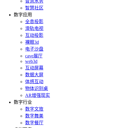
智慧水务
智慧社区
数字应用
全息投影
滑轨电视
互动投影
裸眼3d
电子沙盘
cave展厅
web3d
互动屏幕
数据大屏
体感互动
物体识别桌
AR增强现实
数字行业
数字文旅
数字舞美
数字餐厅