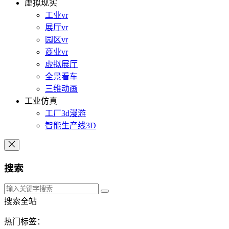
虚拟现实
工业vr
展厅vr
园区vr
商业vr
虚拟展厅
全景看车
三维动画
工业仿真
工厂3d漫游
智能生产线3D
搜索
搜索全站
热门标签：