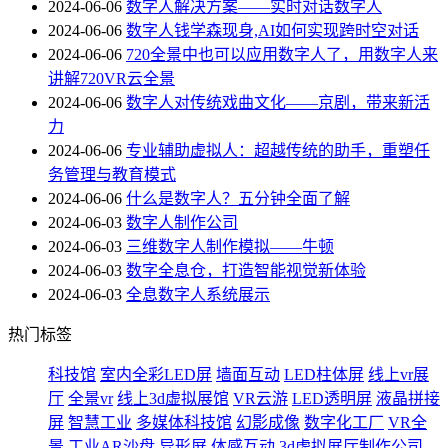
2024-06-06
数字人解决方案——实时对话数字人
2024-06-06
数字人钱学森现身,AI如何实现跨时空对话
2024-06-06
720全景中也可以应用数字人了，用数字人来
讲解720VR云全景
2024-06-06
数字人对传统戏曲文化——京剧，带来新活
力
2024-06-06
专业辅助虚拟人：超越传统的助手，重塑任
务管理与教育模式
2024-06-06
什么是数字人？五分钟全面了解
2024-06-03
数字人制作公司
2024-06-03
三维数字人制作模拟——牛顿
2024-06-03
数字全息仓，打造智能视觉新体验
2024-06-03
全息数字人系统展示
热门标签
科技馆
室内全彩LED屏
墙面互动
LED柱体屏
线上vr展
厅
全景vr
线上3d虚拟展馆
VR云游
LED透明屏
液晶拼接
屏
智慧工业
多媒体科技馆
幻影成像
数字化工厂
VR全
景
工业AR沙盘
异形屏
体感互动
3d虚拟展厅制作公司