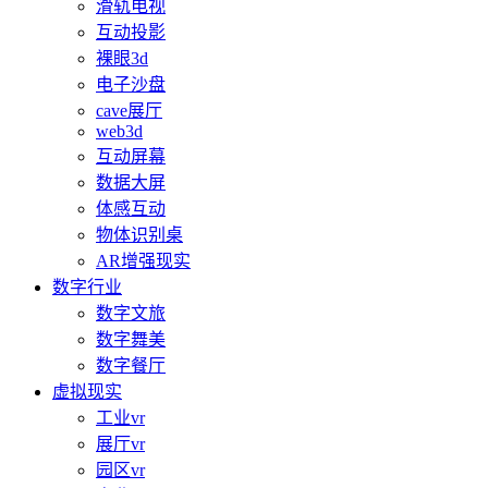
滑轨电视
互动投影
裸眼3d
电子沙盘
cave展厅
web3d
互动屏幕
数据大屏
体感互动
物体识别桌
AR增强现实
数字行业
数字文旅
数字舞美
数字餐厅
虚拟现实
工业vr
展厅vr
园区vr