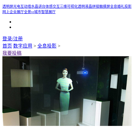
透明屏
光电互动墙
水晶讲台
体感交互
三维可视化
透明液晶拼接触摸屏
全息婚礼投影
网上企业展厅
全景vr
城市智慧展厅
登录/注册
首页
数字应用
>
全息投影
>
我要投稿