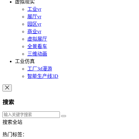
虚拟现实
工业vr
展厅vr
园区vr
商业vr
虚拟展厅
全景看车
三维动画
工业仿真
工厂3d漫游
智能生产线3D
搜索
搜索全站
热门标签：