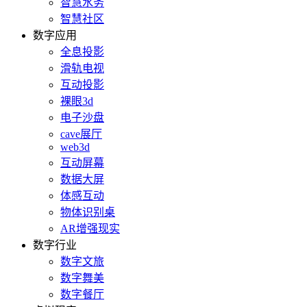
智慧水务
智慧社区
数字应用
全息投影
滑轨电视
互动投影
裸眼3d
电子沙盘
cave展厅
web3d
互动屏幕
数据大屏
体感互动
物体识别桌
AR增强现实
数字行业
数字文旅
数字舞美
数字餐厅