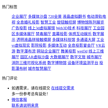
热门标签
企业展厅
多媒体沙盘
720全景
液晶虚拟翻书
电动滑轨电
视
全息婚礼投影
智慧工业
旋钮触控屏
博物馆陈列展览
广告投影
线上3d虚拟展馆
Web3D技术
科技展厅
工业园
区多媒体展厅
禁毒展厅
直幕投影
体感互动娱乐
数字展
示
透明液晶拼接触摸屏
多媒体科技馆
多通道大屏
工业
vr虚拟现实
影院投影
多媒体互动
全息投影宴会厅
VR云
游
数字瀑布流
网站企业展厅
舞美投影
wed3d
线上三维
展厅
园区AR虚拟沙盘
大数据展厅
数字文旅
城市展厅
消防三维可视化系统
数字博物馆
设备环境监测平台
投
影瀑布树
城市智慧展厅
热门评论
如遇需求，请在线提交
在线提交需求
多一份参考总有益处！
微信客服
联系请说明来意