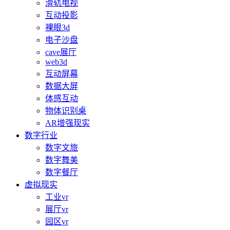
滑轨电视
互动投影
裸眼3d
电子沙盘
cave展厅
web3d
互动屏幕
数据大屏
体感互动
物体识别桌
AR增强现实
数字行业
数字文旅
数字舞美
数字餐厅
虚拟现实
工业vr
展厅vr
园区vr