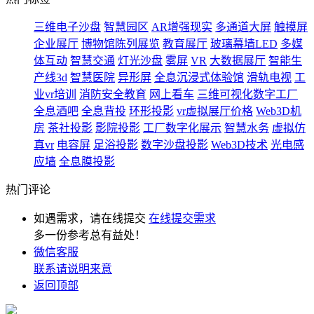
三维电子沙盘
智慧园区
AR增强现实
多通道大屏
触摸屏
企业展厅
博物馆陈列展览
教育展厅
玻璃幕墙LED
多媒
体互动
智慧交通
灯光沙盘
雾屏
VR
大数据展厅
智能生
产线3d
智慧医院
异形屏
全息沉浸式体验馆
滑轨电视
工
业vr培训
消防安全教育
网上看车
三维可视化数字工厂
全息酒吧
全息背投
环形投影
vr虚拟展厅价格
Web3D机
房
茶社投影
影院投影
工厂数字化展示
智慧水务
虚拟仿
真vr
电容屏
足浴投影
数字沙盘投影
Web3D技术
光电感
应墙
全息膜投影
热门评论
如遇需求，请在线提交
在线提交需求
多一份参考总有益处！
微信客服
联系请说明来意
返回顶部