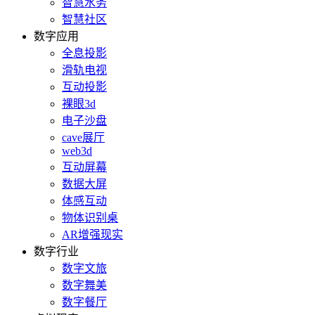
智慧水务
智慧社区
数字应用
全息投影
滑轨电视
互动投影
裸眼3d
电子沙盘
cave展厅
web3d
互动屏幕
数据大屏
体感互动
物体识别桌
AR增强现实
数字行业
数字文旅
数字舞美
数字餐厅