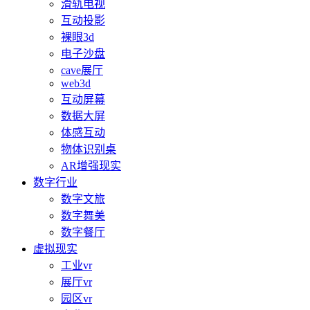
滑轨电视
互动投影
裸眼3d
电子沙盘
cave展厅
web3d
互动屏幕
数据大屏
体感互动
物体识别桌
AR增强现实
数字行业
数字文旅
数字舞美
数字餐厅
虚拟现实
工业vr
展厅vr
园区vr