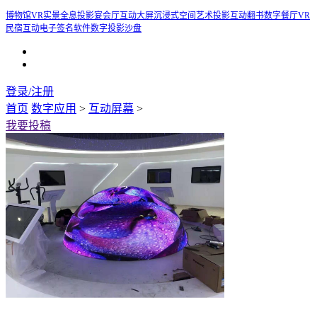
博物馆
VR实景
全息投影宴会厅
互动大屏
沉浸式空间艺术投影
互动翻书
数字餐厅
VR
民宿
互动电子签名软件
数字投影沙盘
登录/注册
首页
数字应用
>
互动屏幕
>
我要投稿