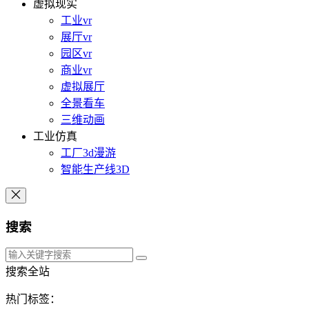
虚拟现实
工业vr
展厅vr
园区vr
商业vr
虚拟展厅
全景看车
三维动画
工业仿真
工厂3d漫游
智能生产线3D
搜索
搜索全站
热门标签：