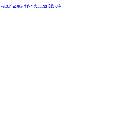
业
web3d产品展示
室内全彩LED屏
投影沙盘