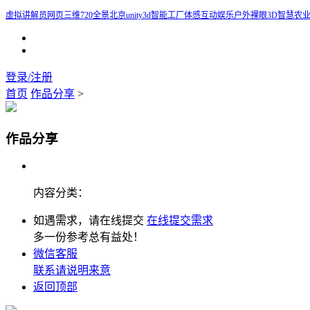
虚拟讲解员
网页三维
720全景
北京unity3d智能工厂
体感互动娱乐
户外裸眼3D
智慧农
登录/注册
首页
作品分享
>
作品分享
内容分类：
如遇需求，请在线提交
在线提交需求
多一份参考总有益处！
微信客服
联系请说明来意
返回顶部