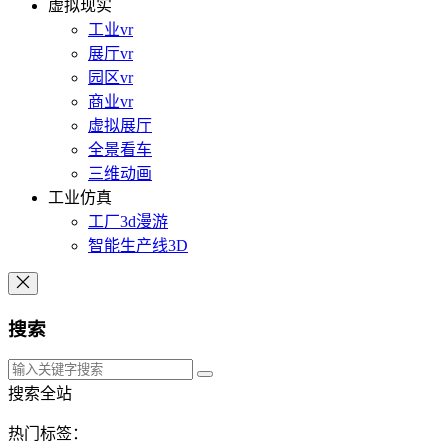
虚拟现实
工业vr
展厅vr
园区vr
商业vr
虚拟展厅
全景看车
三维动画
工业仿真
工厂3d漫游
智能生产线3D
搜索
搜索全站
热门标签：