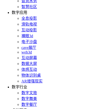
智慧水务
智慧社区
数字应用
全息投影
滑轨电视
互动投影
裸眼3d
电子沙盘
cave展厅
web3d
互动屏幕
数据大屏
体感互动
物体识别桌
AR增强现实
数字行业
数字文旅
数字舞美
数字餐厅