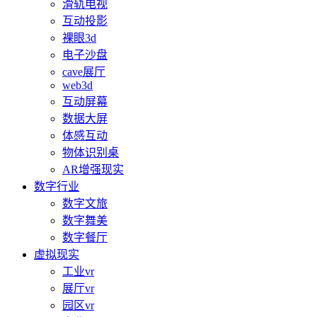
滑轨电视
互动投影
裸眼3d
电子沙盘
cave展厅
web3d
互动屏幕
数据大屏
体感互动
物体识别桌
AR增强现实
数字行业
数字文旅
数字舞美
数字餐厅
虚拟现实
工业vr
展厅vr
园区vr