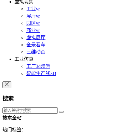
虚拟现实
工业vr
展厅vr
园区vr
商业vr
虚拟展厅
全景看车
三维动画
工业仿真
工厂3d漫游
智能生产线3D
搜索
搜索全站
热门标签：