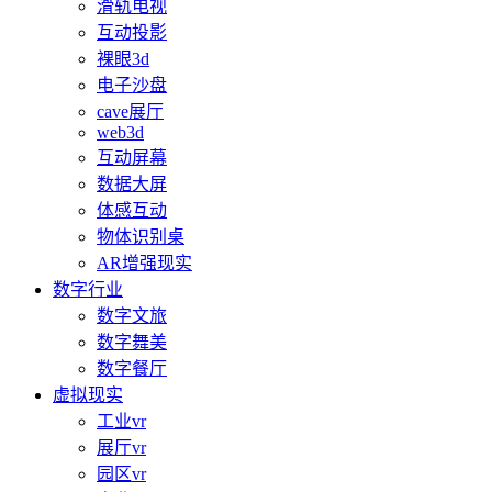
滑轨电视
互动投影
裸眼3d
电子沙盘
cave展厅
web3d
互动屏幕
数据大屏
体感互动
物体识别桌
AR增强现实
数字行业
数字文旅
数字舞美
数字餐厅
虚拟现实
工业vr
展厅vr
园区vr