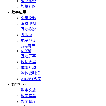
智慧水务
智慧社区
数字应用
全息投影
滑轨电视
互动投影
裸眼3d
电子沙盘
cave展厅
web3d
互动屏幕
数据大屏
体感互动
物体识别桌
AR增强现实
数字行业
数字文旅
数字舞美
数字餐厅